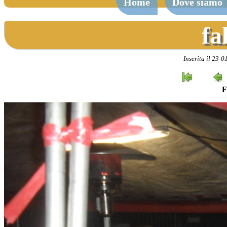
Home
Dove siamo
fa
Inserita il 23-
F