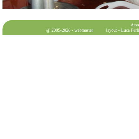
Asso
@ 2005-2026 -
webmaster
layout -
Luca Perli