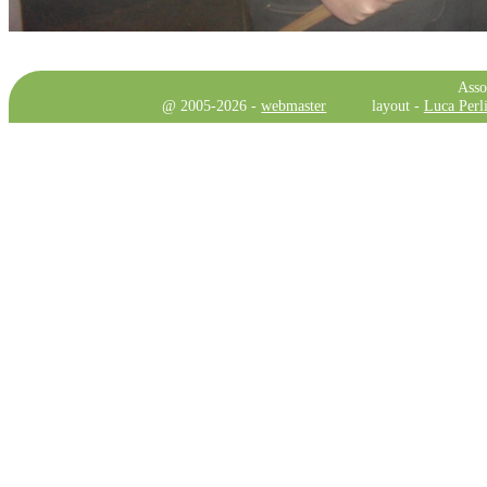
Asso
@ 2005-2026 -
webmaster
layout -
Luca Perli