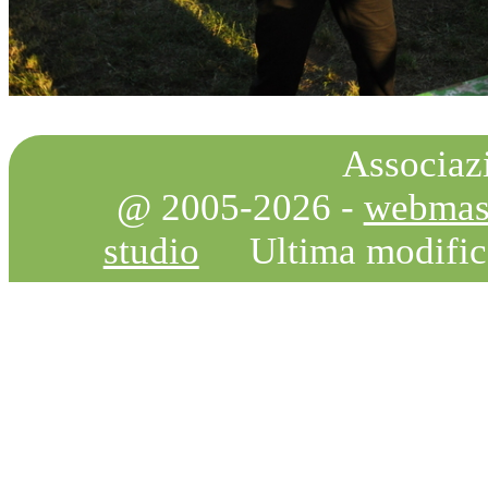
Associazi
@ 2005-2026 -
webmas
studio
Ultima modifi