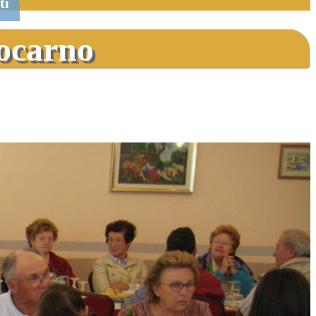
ti
Locarno