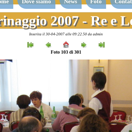
ome
Dove siamo
News
Foto
Contat
rinaggio 2007 - Re e 
Inserita il 30-04-2007 alle 09:22.50 da admin
Foto 103 di 301