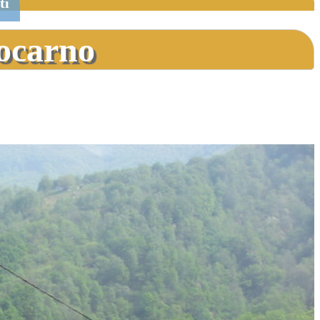
ti
Locarno