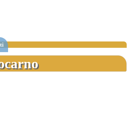
ti
Locarno