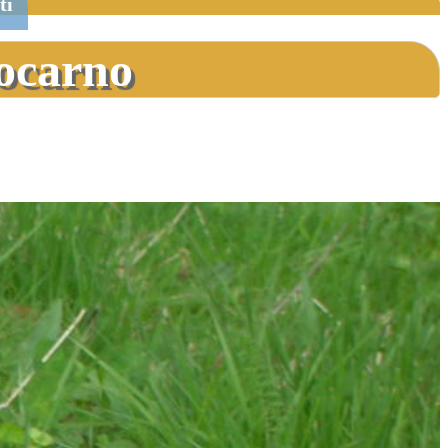
ti
Locarno