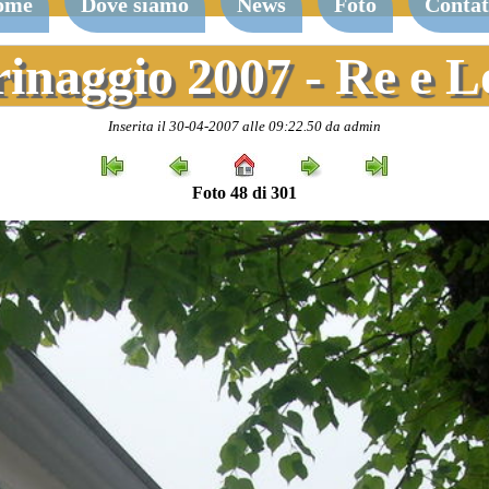
ome
Dove siamo
News
Foto
Contat
rinaggio 2007 - Re e 
Inserita il 30-04-2007 alle 09:22.50 da admin
Foto 48 di 301