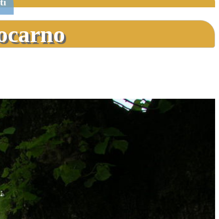
ti
Locarno