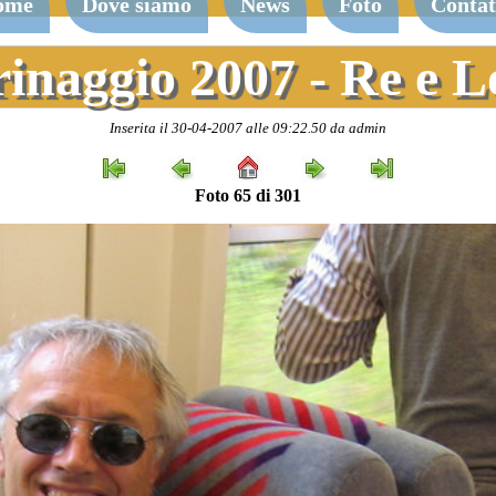
ome
Dove siamo
News
Foto
Contat
rinaggio 2007 - Re e 
Inserita il 30-04-2007 alle 09:22.50 da admin
Foto 65 di 301