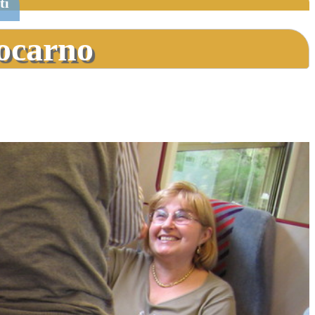
ti
Locarno