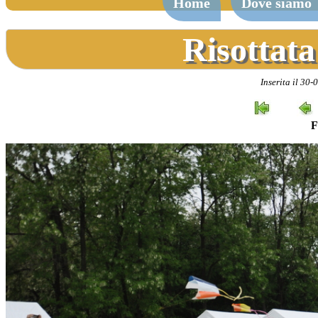
Home
Dove siamo
Risottata
Inserita il 30-
F