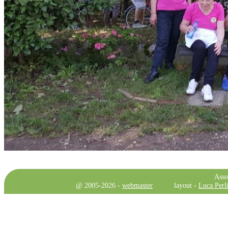
Asso
@ 2005-2026 -
webmaster
layout -
Luca Perli