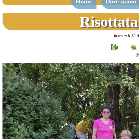
Home
Dove siamo
Risottata
Inserita il 30-
F