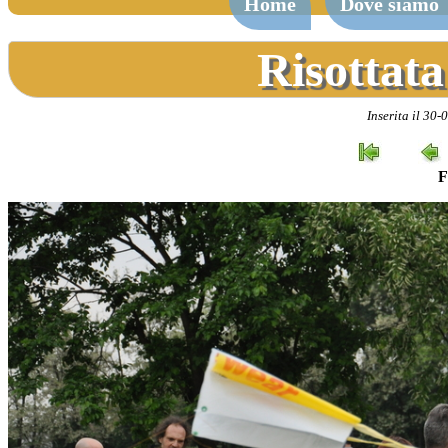
Home
Dove siamo
Risottata
Inserita il 30-
F