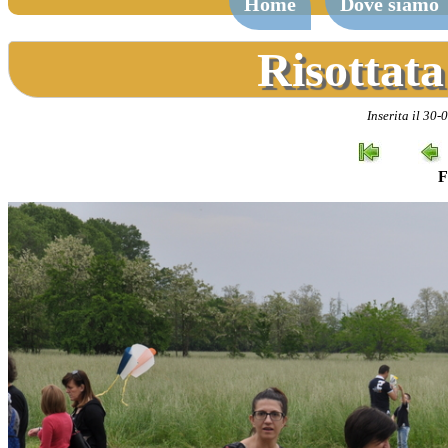
Home
Dove siamo
Risottata
Inserita il 30-
F