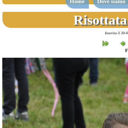
Home
Dove siamo
Risottata
Inserita il 30-
F