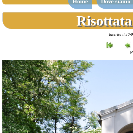
Home
Dove siamo
Risottata
Inserita il 30-
F