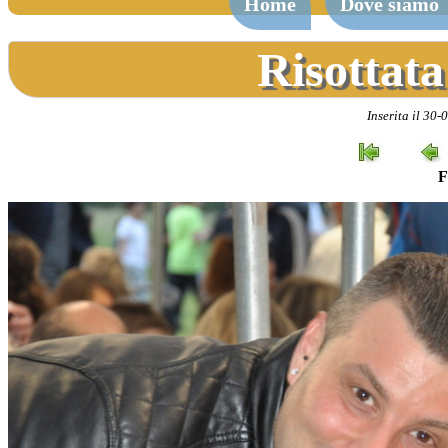
Home
Dove siamo
Risottata
Inserita il 30-
F