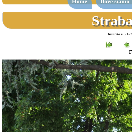
Home
Dove siamo
Straba
Inserita il 21-
F