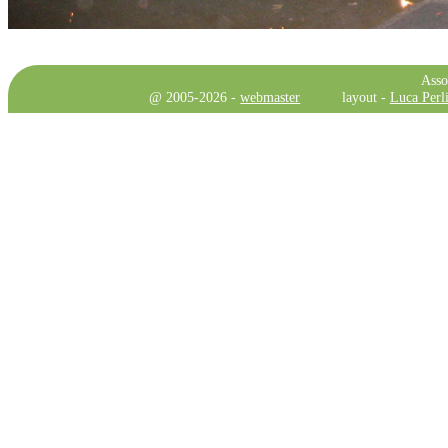
Asso
@ 2005-2026 -
webmaster
layout -
Luca Perli