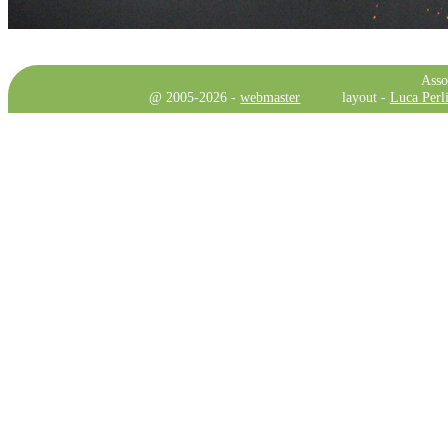
Asso
@ 2005-2026 -
webmaster
layout -
Luca Perli