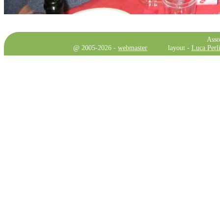
Asso
@ 2005-2026 -
webmaster
layout -
Luca Perli