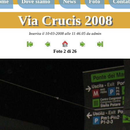
ome
Dove siamo
News
Foto
Contat
Via Crucis 2008
Inserita il 10-03-2008 alle 11:46.05 da admin
Foto 2 di 26