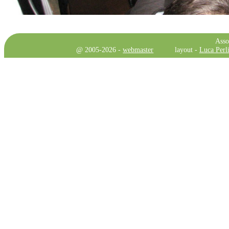
Asso
@ 2005-2026 -
webmaster
layout -
Luca Perli