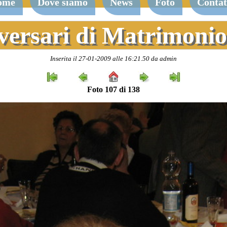
ome
Dove siamo
News
Foto
Contat
versari di Matrimonio
Inserita il 27-01-2009 alle 16:21.50 da admin
Foto 107 di 138