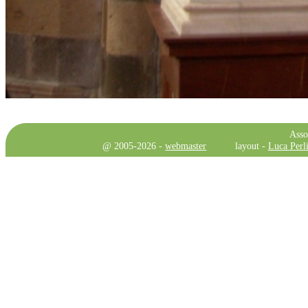
Asso
@ 2005-2026 -
webmaster
layout -
Luca Perli