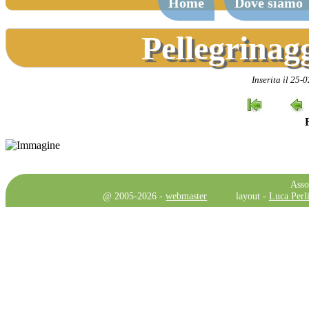
Home
Dove siamo
Pellegrinag
Inserita il 25
Asso
@ 2005-2026 -
webmaster
layout -
Luca Perli