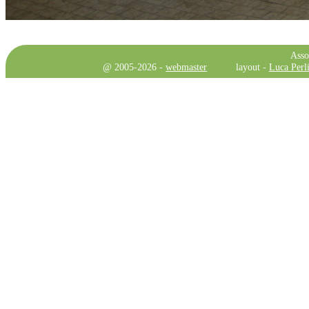
Asso
@ 2005-2026 -
webmaster
layout -
Luca Perli