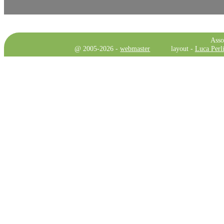
Asso
@ 2005-2026 -
webmaster
layout -
Luca Perli