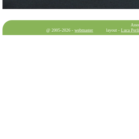
Asso
@ 2005-2026 -
webmaster
layout -
Luca Perli