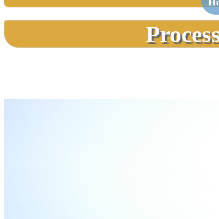
H
Proces