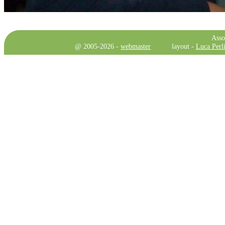
Asso
@ 2005-2026 -
webmaster
layout -
Luca Perli