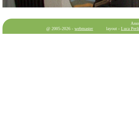
Asso
@ 2005-2026 -
webmaster
layout -
Luca Perli