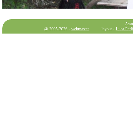
Asso
@ 2005-2026 -
webmaster
layout -
Luca Perli