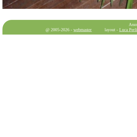
Asso
@ 2005-2026 -
webmaster
layout -
Luca Perli