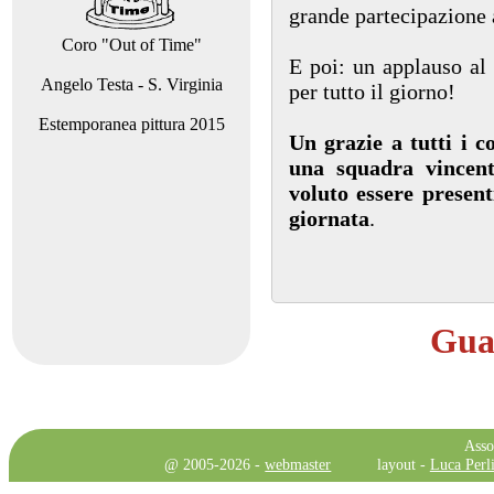
grande partecipazione 
Coro "Out of Time"
E poi: un applauso al
Angelo Testa - S. Virginia
per tutto il giorno!
Estemporanea pittura 2015
Un grazie a tutti i 
una squadra vincent
voluto essere presen
giornata
.
Guar
Asso
@ 2005-2026 -
webmaster
layout -
Luca Perli