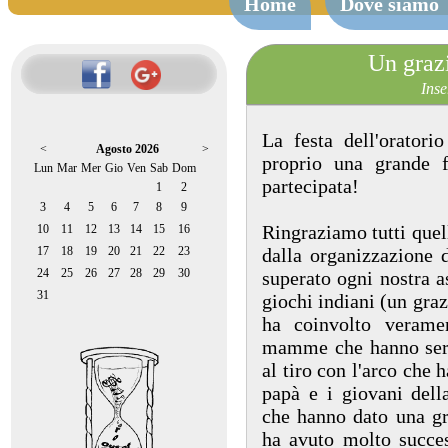
Home
Dove siamo
Un grazi
Inse
La festa dell'orator
<
Agosto 2026
>
proprio una grande f
Lun
Mar
Mer
Gio
Ven
Sab
Dom
partecipata!
1
2
3
4
5
6
7
8
9
Ringraziamo tutti quel
10
11
12
13
14
15
16
17
18
19
20
21
22
23
dalla organizzazione 
24
25
26
27
28
29
30
superato ogni nostra a
31
giochi indiani (un gra
ha coinvolto veramen
mamme che hanno serv
al tiro con l'arco che h
papà e i giovani dell
che hanno dato una g
ha avuto molto succes