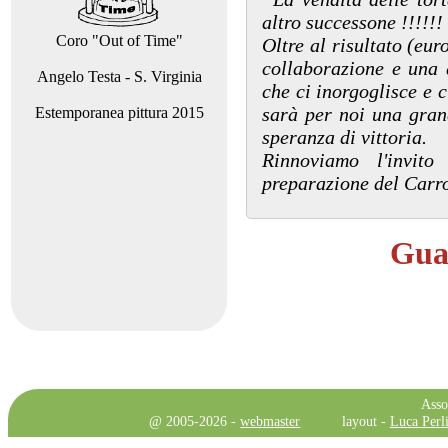
altro successone !!!!!!
Coro "Out of Time"
Oltre al risultato (eur
collaborazione e una 
Angelo Testa - S. Virginia
che ci inorgoglisce e 
sarà per noi una gran
Estemporanea pittura 2015
speranza di vittoria.
Rinnoviamo l'invito
preparazione del Carro 
Guar
Asso
@ 2005-2026 -
webmaster
layout -
Luca Perli