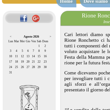
Home
Dove siamo
Rione Ronche
Inse
Cari lettori diamo s
<
Agosto 2026
>
Rione Ronchetto ci ha
Lun
Mar
Mer
Gio
Ven
Sab
Dom
tutti i componenti del 
1
2
voluto acquistare le l
3
4
5
6
7
8
9
Festa della Mamma per
10
11
12
13
14
15
16
17
18
19
20
21
22
23
rione per la futura fest
24
25
26
27
28
29
30
Come dicevamo poche p
31
per invogliare tutti i
agli sforzi e all’org
presentato il giorno del
“La vendita delle tor