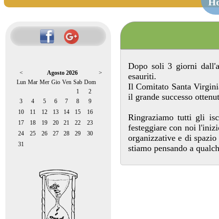
H
Dopo soli 3 giorni dall'
<
Agosto 2026
>
esauriti.
Lun
Mar
Mer
Gio
Ven
Sab
Dom
Il Comitato Santa Virgin
1
2
il grande successo ottenut
3
4
5
6
7
8
9
10
11
12
13
14
15
16
Ringraziamo tutti gli is
17
18
19
20
21
22
23
festeggiare con noi l'ini
24
25
26
27
28
29
30
organizzative e di spazi
31
stiamo pensando a qualch