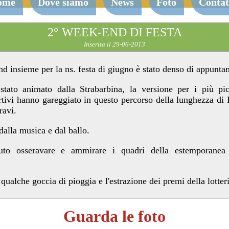
ome
Dove siamo
News
Foto
Contat
2° WEEK-END DI FESTA
Inserita il 29-06-2013
 insieme per la ns. festa di giugno è stato denso di appuntam
stato animato dalla Strabarbina, la versione per i più pic
ortivi hanno gareggiato in questo percorso della lunghezza di
ravi.
dalla musica e dal ballo.
o osseravare e ammirare i quadri della estemporanea 
qualche goccia di pioggia e l'estrazione dei premi della lotteri
Guarda le foto