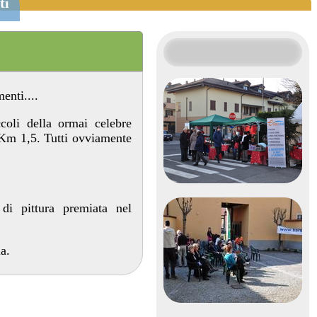
ti
enti....
coli della ormai celebre
 Km 1,5. Tutti ovviamente
di pittura premiata nel
a.