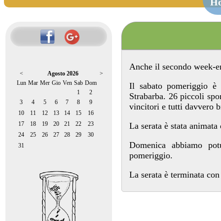
H
Anche il secondo week-end
<
Agosto 2026
>
Lun
Mar
Mer
Gio
Ven
Sab
Dom
Il sabato pomeriggio è 
1
2
Strabarba. 26 piccoli sp
3
4
5
6
7
8
9
vincitori e tutti davvero b
10
11
12
13
14
15
16
17
18
19
20
21
22
23
La serata è stata animata 
24
25
26
27
28
29
30
Domenica abbiamo potut
31
pomeriggio.
La serata è terminata con 