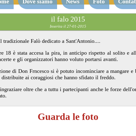
ome
Dove siamo
News
Foto
Contat
il falo 2015
Inserita il 27-01-2015
l tradizionale Falò dedicato a Sant'Antonio....
 18 è stata accesa la pira, in anticipo rispetto al solito e al
certe e gli organizzatori hanno voluto portarsi avanti.
ione di Don Frncesco si è potuto incominciare a mangare e be
distribuite ai coraggiosi che hanno sfidato il freddo.
ingraziare oltre che a tuttu i partecipanti anche le forze dell
nto.
Guarda le foto