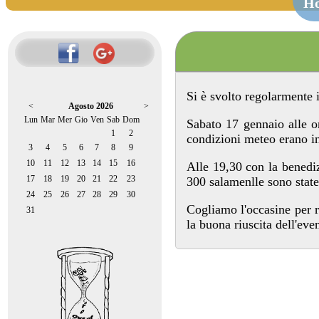
H
Si è svolto regolarmente i
<
Agosto 2026
>
Lun
Mar
Mer
Gio
Ven
Sab
Dom
Sabato 17 gennaio alle ore
1
2
condizioni meteo erano in
3
4
5
6
7
8
9
10
11
12
13
14
15
16
Alle 19,30 con la benediz
17
18
19
20
21
22
23
300 salamenlle sono state 
24
25
26
27
28
29
30
Cogliamo l'occasine per r
31
la buona riuscita dell'eve