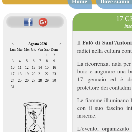
Home
Dove siamo
17 G
Inse
Falò di Sant'Antoni
Il
<
Agosto 2026
>
radici nella cultura con
Lun
Mar
Mer
Gio
Ven
Sab
Dom
1
2
3
4
5
6
7
8
9
La ricorrenza, nata per 
10
11
12
13
14
15
16
buio e augurare una bu
17
18
19
20
21
22
23
17 gennaio ed è d
24
25
26
27
28
29
30
protettore dei contadini
31
Le fiamme illuminano la
con il suo fascino int
insieme.
L'evento, organizzato 