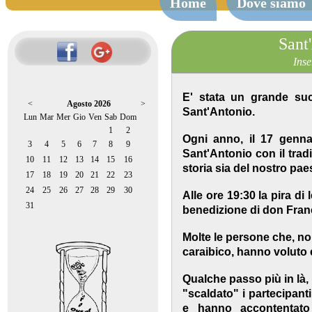
Home
Dove siamo
Sant
Inse
E' stata un grande suc
<
Agosto 2026
>
Sant'Antonio.
Lun
Mar
Mer
Gio
Ven
Sab
Dom
1
2
Ogni anno, il 17 genna
3
4
5
6
7
8
9
Sant'Antonio con il tradiz
10
11
12
13
14
15
16
storia sia del nostro paese
17
18
19
20
21
22
23
24
25
26
27
28
29
30
Alle ore 19:30 la pira di
31
benedizione di don Fra
Molte le persone che, non
caraibico, hanno voluto 
Qualche passo più in là,
"scaldato" i partecipanti
e hanno accontentato