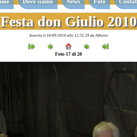
ome
Dove siamo
News
Foto
Contat
Festa don Giulio 2010
Inserita il 16-09-2010 alle 12:52.29 da Alberto
Foto 17 di 20