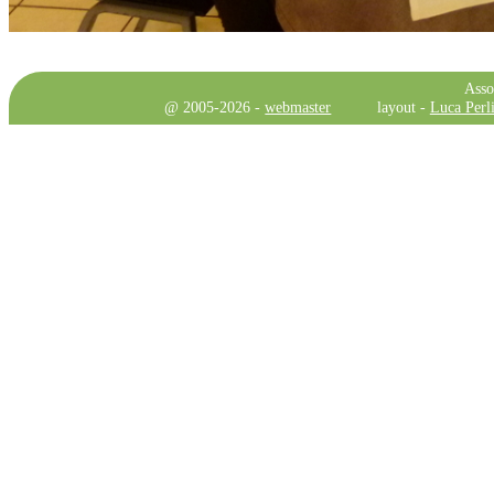
Asso
@ 2005-2026 -
webmaster
layout -
Luca Perli