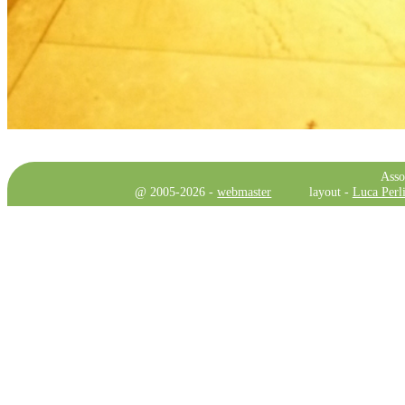
Asso
@ 2005-2026 -
webmaster
layout -
Luca Perli