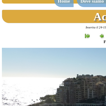
Home
Dove siamo
Ac
Inserita il 24-
F