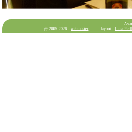
Asso
@ 2005-2026 -
webmaster
layout -
Luca Perli