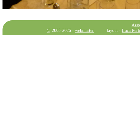
Asso
@ 2005-2026 -
webmaster
layout -
Luca Perli