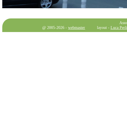
Asso
@ 2005-2026 -
webmaster
layout -
Luca Perli