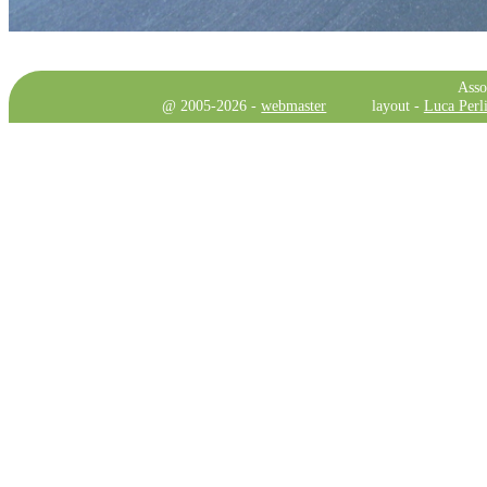
Asso
@ 2005-2026 -
webmaster
layout -
Luca Perli