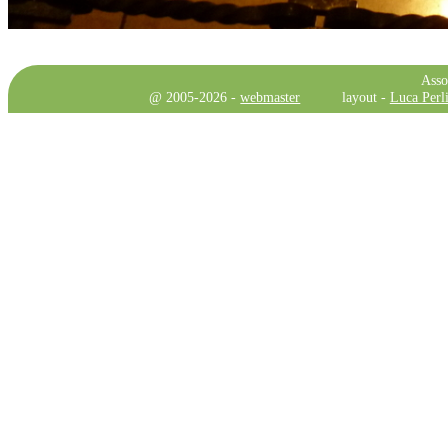
Asso
@ 2005-2026 -
webmaster
layout -
Luca Perli