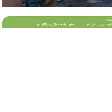
Asso
@ 2005-2026 -
webmaster
layout -
Luca Perli